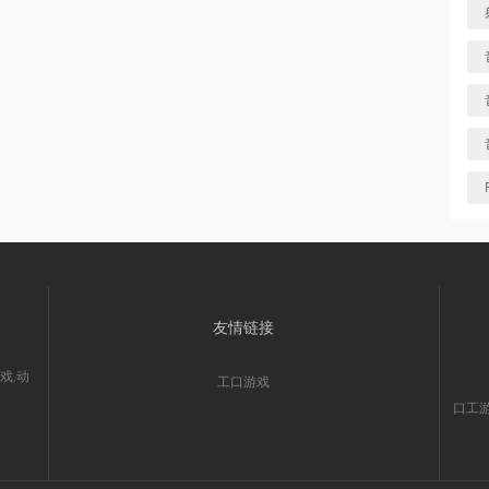
友情链接
戏,动
工口游戏
口工