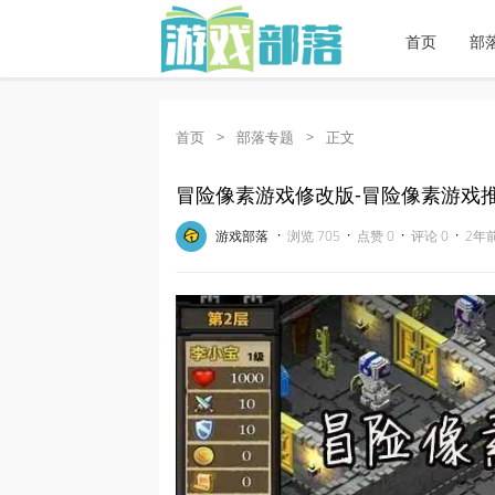
首页
部
首页
>
部落专题
>
正文
冒险像素游戏修改版-冒险像素游戏
·
·
·
·
游戏部落
浏览 705
点赞 0
评论 0
2年前 