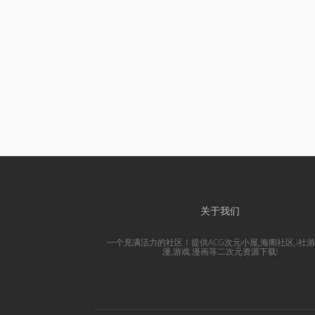
关于我们
一个充满活力的社区！提供ACG次元小屋,海阁社区,i社游
漫,游戏,漫画等二次元资源下载!