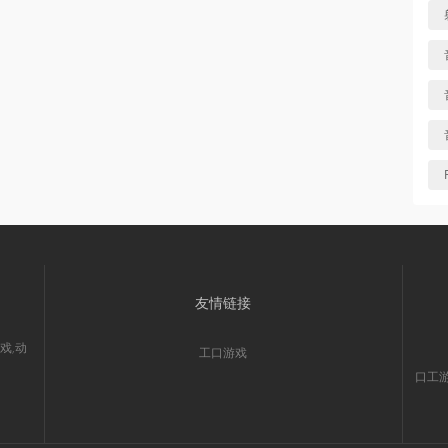
友情链接
戏,动
工口游戏
口工