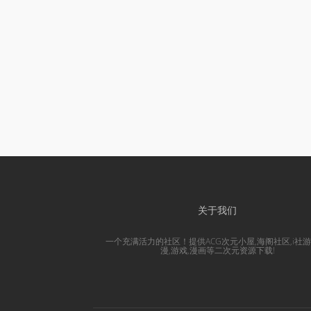
关于我们
一个充满活力的社区！提供ACG次元小屋,海阁社区,i社游
漫,游戏,漫画等二次元资源下载!