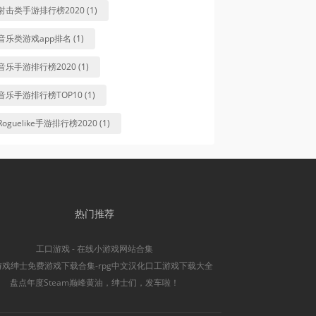
射击类手游排行榜2020 (1)
音乐类游戏app排名 (1)
音乐手游排行榜2020 (1)
音乐手游排行榜TOP10 (1)
Roguelike手游排行榜2020 (1)
热门推荐
工口游戏 - 在线小游戏网站合集
游戏绅士免费游戏下载合集-rpg中文汉化口工游戏下载大全
盘点年度Steam巅峰黄油，绅士们，发车啦！