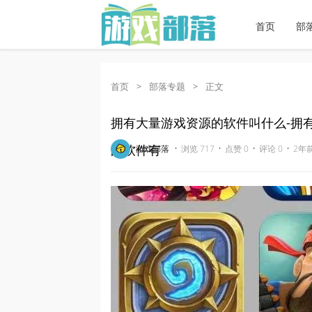
首页
部
首页
>
部落专题
>
正文
拥有大量游戏资源的软件叫什么-拥
的软件有
·
·
·
·
游戏部落
浏览 717
点赞 0
评论 0
2年前 