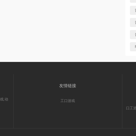
友情链接
戏,动
工口游戏
口工