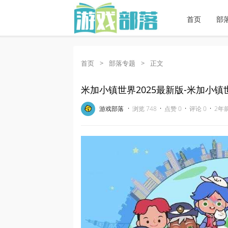
首页
部
首页
>
部落专题
>
正文
米加小镇世界2025最新版-米加小镇
·
·
·
·
游戏部落
浏览 748
点赞 0
评论 0
2年前 