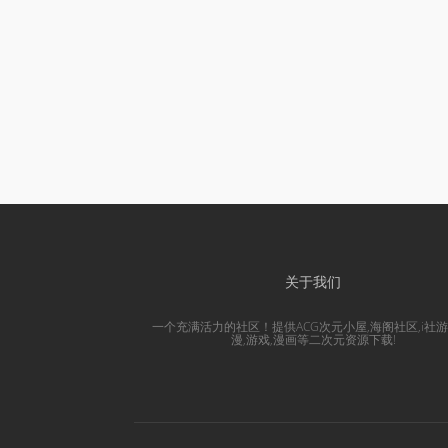
关于我们
一个充满活力的社区！提供ACG次元小屋,海阁社区,i社游
漫,游戏,漫画等二次元资源下载!