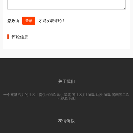
您必须
才能发表评论！
登录
评论信息
关于我们
一个充满活力的社区！提供ACG次元小屋,海阁社区,i社游戏,动漫,游戏,漫画等二次
元资源下载!
友情链接