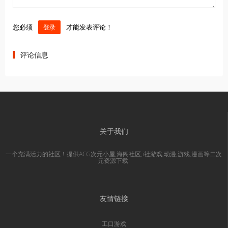
您必须
才能发表评论！
登录
评论信息
关于我们
一个充满活力的社区！提供ACG次元小屋,海阁社区,i社游戏,动漫,游戏,漫画等二次
元资源下载!
友情链接
工口游戏