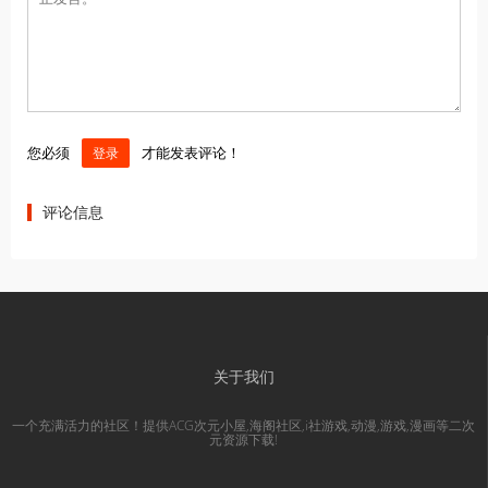
您必须
才能发表评论！
登录
评论信息
关于我们
一个充满活力的社区！提供ACG次元小屋,海阁社区,i社游戏,动漫,游戏,漫画等二次
元资源下载!