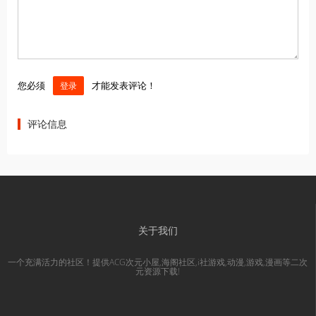
您必须
才能发表评论！
登录
评论信息
关于我们
一个充满活力的社区！提供ACG次元小屋,海阁社区,i社游戏,动漫,游戏,漫画等二次
元资源下载!