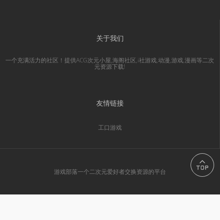
关于我们
一个充满活力的社区！提供ACG次元小屋,海阁社区,i社游戏,动漫,游戏,漫画等二次
元资源下载!
友情链接
工口游戏
游戏部落一个二次元爱好者交换资源的平台