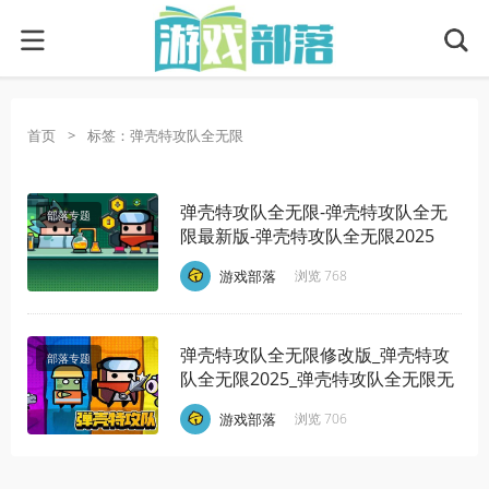
首页
>
标签：弹壳特攻队全无限
弹壳特攻队全无限-弹壳特攻队全无
部落专题
限最新版-弹壳特攻队全无限2025
·
·
·
游戏部落
浏览 768
弹壳特攻队全无限修改版_弹壳特攻
部落专题
队全无限2025_弹壳特攻队全无限无
限金币钻石
·
·
·
游戏部落
浏览 706