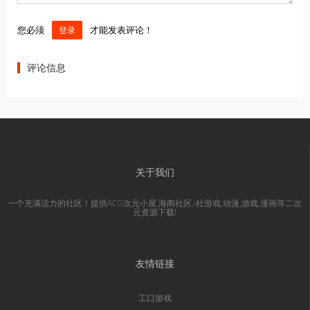
您必须
才能发表评论！
登录
评论信息
关于我们
一个充满活力的社区！提供ACG次元小屋,海阁社区,i社游戏,动漫,游戏,漫画等二次
元资源下载!
友情链接
工口游戏