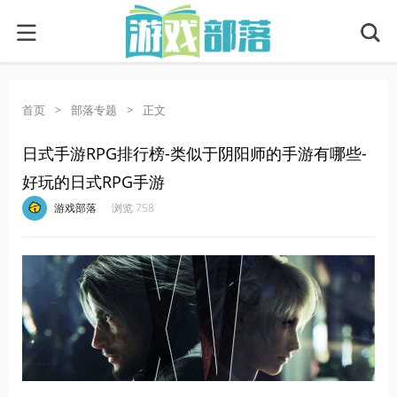
首页
>
部落专题
>
正文
日式手游RPG排行榜-类似于阴阳师的手游有哪些-
好玩的日式RPG手游
·
·
·
·
游戏部落
浏览 758