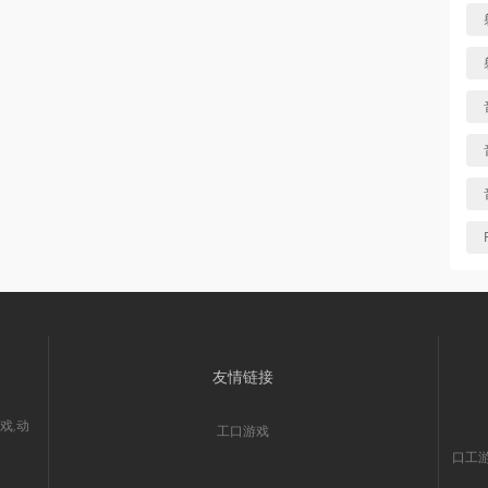
友情链接
戏,动
工口游戏
口工