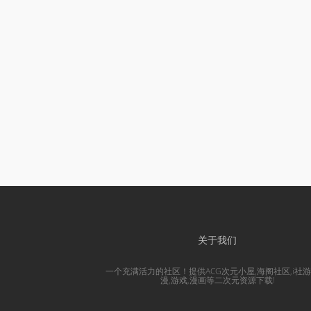
关于我们
一个充满活力的社区！提供ACG次元小屋,海阁社区,i社游
漫,游戏,漫画等二次元资源下载!