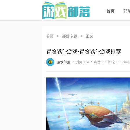
首页
部
首页
>
部落专题
>
正文
冒险战斗游戏-冒险战斗游戏推荐
·
·
·
·
游戏部落
浏览 734
点赞 0
评论 1
2年前 