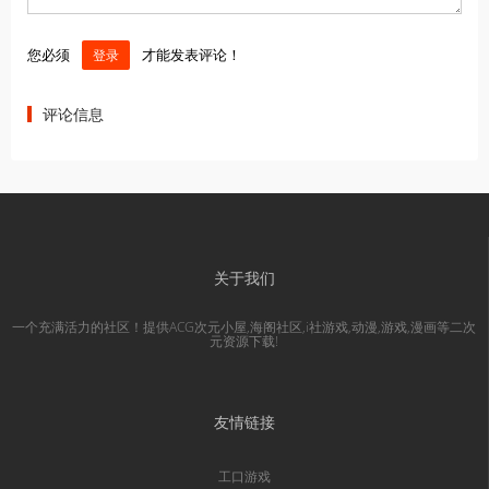
您必须
才能发表评论！
登录
评论信息
关于我们
一个充满活力的社区！提供ACG次元小屋,海阁社区,i社游戏,动漫,游戏,漫画等二次
元资源下载!
友情链接
工口游戏