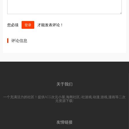
您必须
才能发表评论！
登录
评论信息
关于我们
一个充满活力的社区！提供ACG次元小屋,海阁社区,i社游戏,动漫,游戏,漫画等二次
元资源下载!
友情链接