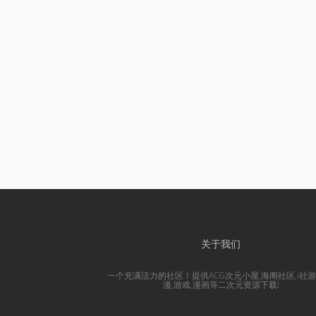
关于我们
一个充满活力的社区！提供ACG次元小屋,海阁社区,i社游
漫,游戏,漫画等二次元资源下载!