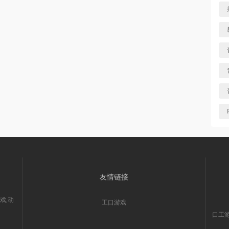
友情链接
戏,动
工口游戏
口工