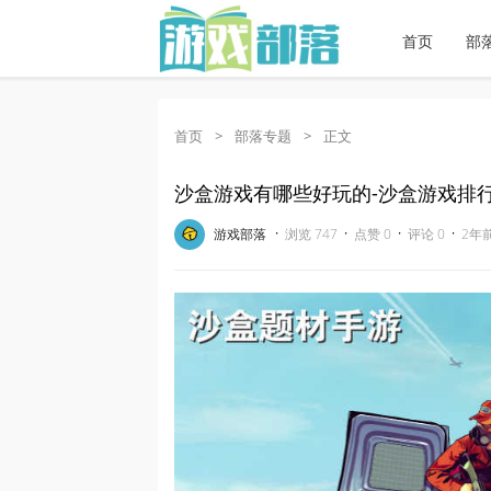
首页
部
首页
>
部落专题
>
正文
沙盒游戏有哪些好玩的-沙盒游戏排
·
·
·
·
游戏部落
浏览 747
点赞 0
评论 0
2年前 