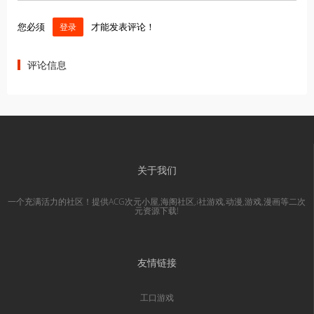
您必须
才能发表评论！
登录
评论信息
关于我们
一个充满活力的社区！提供ACG次元小屋,海阁社区,i社游戏,动漫,游戏,漫画等二次
元资源下载!
友情链接
工口游戏