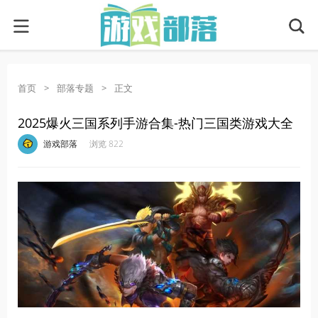
首页
>
部落专题
>
正文
2025爆火三国系列手游合集-热门三国类游戏大全
·
·
·
·
游戏部落
浏览 822