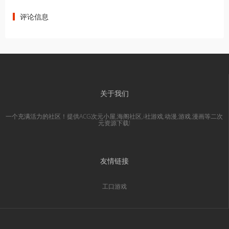
评论信息
关于我们
一个充满活力的社区！提供ACG次元小屋,海阁社区,i社游戏,动漫,游戏,漫画等二次
元资源下载!
友情链接
工口游戏